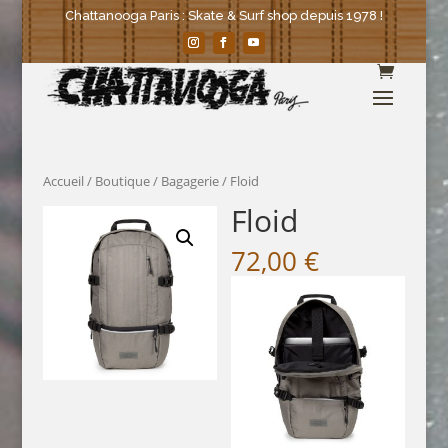
Chattanooga Paris : Skate & Surf shop depuis 1978 !
Accueil
/
Boutique
/
Bagagerie
/ Floid
Floid
72,00
€