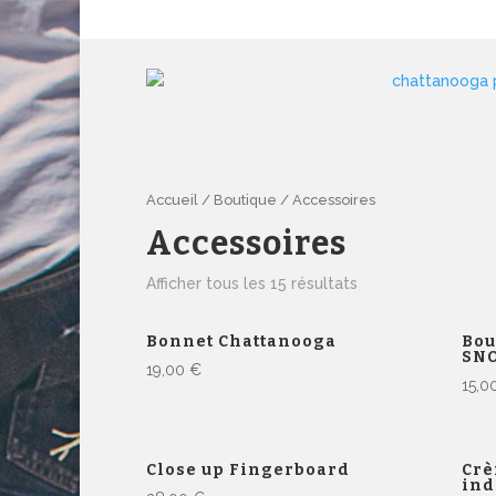
Chattanooga Paris : Skate & Surf shop depuis 1978
Accueil
/
Boutique
/ Accessoires
Accessoires
Afficher tous les 15 résultats
Bonnet Chattanooga
Bou
SN
19,00
€
15,0
Close up Fingerboard
Crè
ind