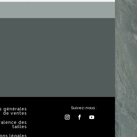
Suivez-nous :
s générales
de ventes
valence des
tailles
ons légales