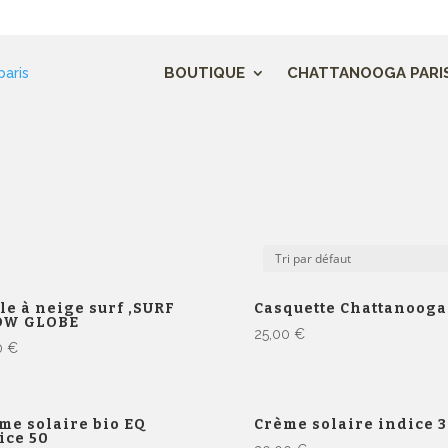
 !
BOUTIQUE
CHATTANOOGA PARI
le à neige surf ,SURF
Casquette Chattanooga
OW GLOBE
25,00
€
0
€
me solaire bio EQ
Crème solaire indice 
ice 50