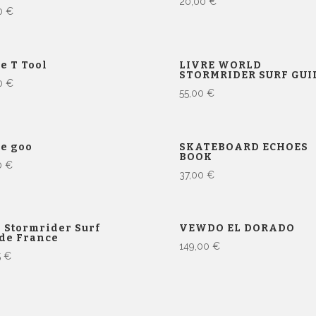
20,00
€
00
€
e T Tool
LIVRE WORLD
STORMRIDER SURF GUI
00
€
55,00
€
e goo
SKATEBOARD ECHOES
BOOK
0
€
37,00
€
 Stormrider Surf
VEWDO EL DORADO
de France
149,00
€
5
€