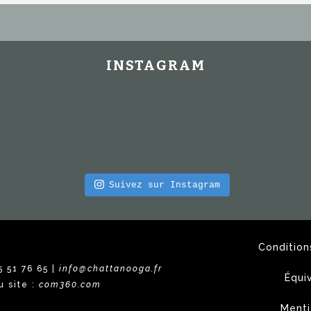
INSTAGRAM
Suivez sur Instagram
Condition
5 51 76 65 |
info@chattanooga.fr
Équi
u site :
com360.com
Menti