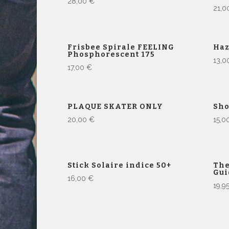
28,00
€
21,
Frisbee Spirale FEELING
Haz
Phosphorescent 175
13,
17,00
€
PLAQUE SKATER ONLY
Sho
20,00
€
15,0
Stick Solaire indice 50+
The
Gui
16,00
€
19,9