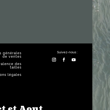
Suivez-nous :
s générales
de ventes
valence des
tailles
ons légales
t et Aout