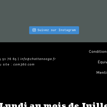
Suivez sur Instagram
Condition
5 51 76 65 |
info@chattanooga.fr
Équi
u site :
com360.com
Menti
 Lundi au mois de Juille