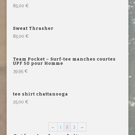
85,00
€
Sweat Thrasher
85,00
€
Team Pocket – Surf-tee manches courtes
UPF 50 pour Homme
39,95
€
tee shirt chattanooga
25,00
€
←
1
2
3
→