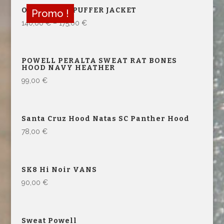
OTG YUKON PUFFER JACKET
Promo !
140,00
€
–
175,00
€
POWELL PERALTA SWEAT RAT BONES
HOOD NAVY HEATHER
99,00
€
Santa Cruz Hood Natas SC Panther Hood
78,00
€
SK8 Hi Noir VANS
90,00
€
Sweat Powell