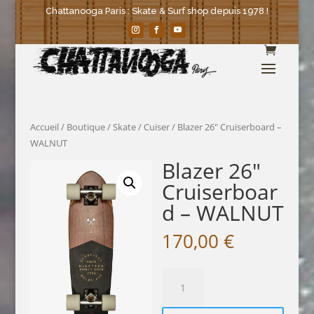
Chattanooga Paris : Skate & Surf shop depuis 1978 !
Accueil
/
Boutique
/
Skate
/
Cuiser
/ Blazer 26″ Cruiserboard –
WALNUT
Blazer 26″
Cruiserboar
d – WALNUT
170,00
€
quantité
de
Blazer