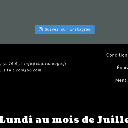
Suivez sur Instagram
Condition
5 51 76 65 |
info@chattanooga.fr
Équi
u site :
com360.com
Menti
 Lundi au mois de Juille