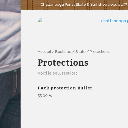
Chattanooga Paris : Skate & Surf shop depuis 1978
Accueil
/
Boutique
/
Skate
/ Protections
Protections
Voici le seul résultat
Pack protection Bullet
55,00
€