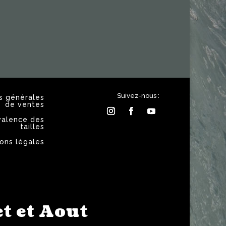
Suivez-nous :
s générales
de ventes
valence des
tailles
ons légales
t et Aout